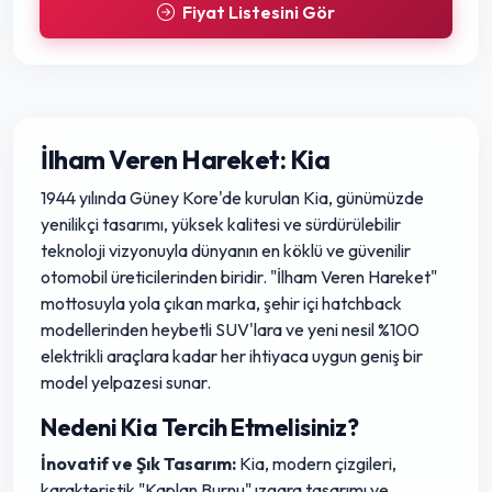
Fiyat Listesini Gör
İlham Veren Hareket: Kia
1944 yılında Güney Kore'de kurulan Kia, günümüzde
yenilikçi tasarımı, yüksek kalitesi ve sürdürülebilir
teknoloji vizyonuyla dünyanın en köklü ve güvenilir
otomobil üreticilerinden biridir. "İlham Veren Hareket"
mottosuyla yola çıkan marka, şehir içi hatchback
modellerinden heybetli SUV'lara ve yeni nesil %100
elektrikli araçlara kadar her ihtiyaca uygun geniş bir
model yelpazesi sunar.
Nedeni Kia Tercih Etmelisiniz?
İnovatif ve Şık Tasarım:
Kia, modern çizgileri,
karakteristik "Kaplan Burnu" ızgara tasarımı ve