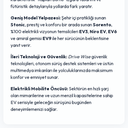
fütüristik detaylarıyla yollarda fark yaratır.
Geniş Model Yelpazesi:
Şehir içi pratikliği sunan
Stonic
, prestij ve konforu bir arada sunan
Sorento
,
%100 elektrikli vizyonun temsilcileri
EV3
,
Niro EV
,
EV6
ve amiral gemisi
EV9
ile her sürücünün beklentisine
yanıt verir.
İleri Teknoloji ve Güvenlik:
Drive Wise
güvenlik
teknolojileri, otonom sürüş destek sistemleri ve üstün
multimedya imkanları ile yolculuklarınızda maksimum
konfor ve emniyet sunar.
Elektrikli Mobilite Öncüsü:
Sektörün en hızlı şarj
olan mimarilerine ve uzun menzil kapasitelerine sahip
EV serisiyle geleceğin sürüşünü bugünden
deneyimlemenizi sağlar.